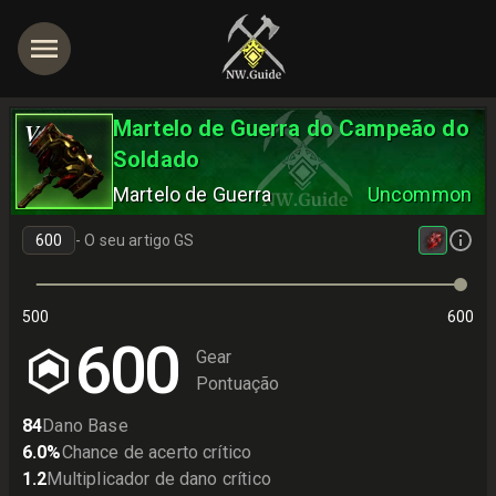
Martelo de Guerra do Campeão do
V
Soldado
Martelo de Guerra
Uncommon
-
O seu artigo GS
500
600
600
Gear
Pontuação
84
Dano Base
6.0
%
Chance de acerto crítico
1.2
Multiplicador de dano crítico