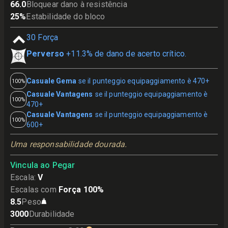
66.0
Bloquear dano à resistência
25
%
Estabilidade do bloco
30
Força
Perverso
+11.3% de dano de acerto crítico.
Casuale Gema
se il punteggio equipaggiamento è 470+
100%
Casuale Vantagens
se il punteggio equipaggiamento è
100%
470+
Casuale Vantagens
se il punteggio equipaggiamento è
100%
600+
Uma responsabilidade dourada.
Vincula ao Pegar
Escala
:
V
Escalas com
Força 100%
8.5
Peso
3000
Durabilidade