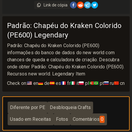
Link de cópia
Padrão: Chapéu do Kraken Colorido
(PE600) Legendary
Padrão: Chapéu do Kraken Colorido (PE600)
informações do banco de dados do new world com
chances de queda e calculadora de criação. Descubra
onde obter Padrão: Chapéu do Kraken Colorido (PE600).
Recursos new world. Legendary Item
Check on:
🇺🇸
en
🇩🇪
de
🇪🇸
es
🇫🇷
fr
🇮🇹
it
🇵🇱
pl
🇵🇹🇧🇷
pt
🇷🇺
ru
🇨🇳
cn
Diferente por PE
Desbloqueia Crafts
Usado em Receitas
Fotos
Comentários
0