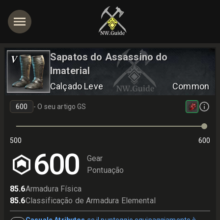
Sapatos do Assassino do
V
Imaterial
Calçado Leve
Common
-
O seu artigo GS
500
600
600
Gear
Pontuação
85.6
Armadura Física
85.6
Classificação de Armadura Elemental