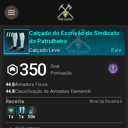
Calçado do Escrivão do Sindicato
III
do Patrulheiro
Calçado Leve
Rare
350
Gear
Pontuação
44.8
Armadura Física
44.8
Classificação de Armadura Elemental
Receita
Nível da Receita
:
0
1
x
1
x
50
x