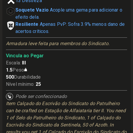
13
Destreza
Soquete Vazio
Acople uma gema para adicionar o
efeito dela.
Resiliente
Apenas PvP: Sofra 3.9% menos dano de
acertos críticos.
Armadura leve feita para membros do Sindicato.
Vincula ao Pegar
Escala
:
III
1.5
Peso
500
Durabilidade
Nível mínimo
:
25
Pode ser confeccionado
Item Calçado do Escrivão do Sindicato do Patrulheiro
can be crafted on Estação de Alfaiataria tier II. You need
1 of Selo do Patrulheiro do Sindicato, 1 of Calçado do
Escrivão do Sindicato da Sentinela, 50 of Azoth. In
results you get 1 of Calçado do Escrivão do Sindicato do