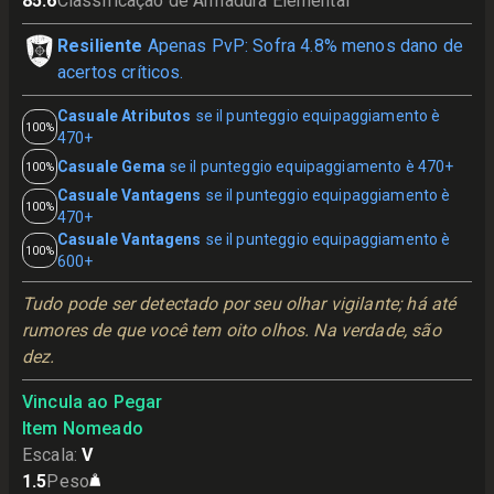
85.6
Classificação de Armadura Elemental
Resiliente
Apenas PvP: Sofra 4.8% menos dano de
acertos críticos.
Casuale Atributos
se il punteggio equipaggiamento è
100%
470+
Casuale Gema
se il punteggio equipaggiamento è 470+
100%
Casuale Vantagens
se il punteggio equipaggiamento è
100%
470+
Casuale Vantagens
se il punteggio equipaggiamento è
100%
600+
Tudo pode ser detectado por seu olhar vigilante; há até 
rumores de que você tem oito olhos. Na verdade, são 
dez.
Vincula ao Pegar
Item Nomeado
Escala
:
V
1.5
Peso