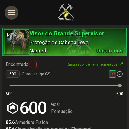
Visor do Grande Supervisor
V
Proteção de Cabeça Leve
,
Named
Uncommon
Encontrado
:
Rastreador de itens nomeados
-
O seu artigo GS
500
600
600
Gear
Pontuação
85.6
Armadura Física