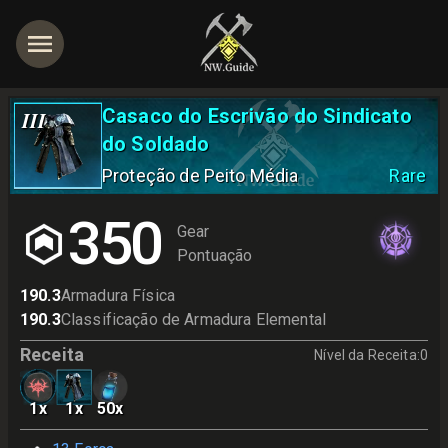
Casaco do Escrivão do Sindicato
III
do Soldado
Proteção de Peito Média
Rare
350
Gear
Pontuação
190.3
Armadura Física
190.3
Classificação de Armadura Elemental
Receita
Nível da Receita
:
0
1
x
1
x
50
x