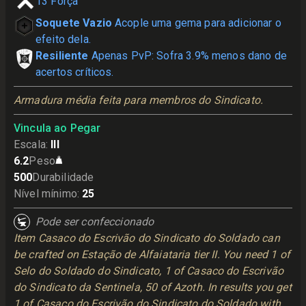
13
Força
Soquete Vazio
Acople uma gema para adicionar o
efeito dela.
Resiliente
Apenas PvP: Sofra 3.9% menos dano de
acertos críticos.
Armadura média feita para membros do Sindicato.
Vincula ao Pegar
Escala
:
III
6.2
Peso
500
Durabilidade
Nível mínimo
:
25
Pode ser confeccionado
Item Casaco do Escrivão do Sindicato do Soldado can
be crafted on Estação de Alfaiataria tier II. You need 1 of
Selo do Soldado do Sindicato, 1 of Casaco do Escrivão
do Sindicato da Sentinela, 50 of Azoth. In results you get
1 of Casaco do Escrivão do Sindicato do Soldado with