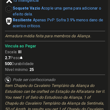
13
Inteligência
Soquete Vazio
Acople uma gema para adicionar o
efeito dela.
Resiliente
Apenas PvP: Sofra 3.9% menos dano de
acertos críticos.
Armadura média feita para membros da Aliança.
Vincula ao Pegar
Escala
:
III
2.7
Peso
500
Durabilidade
Nível mínimo
:
25
Pode ser confeccionado
Item Chapéu do Cavaleiro Templário da Aliança do
Estudioso can be crafted on Estação de Alfaiataria tier II.
You need 1 of Selo do Estudioso da Aliança, 1 of
Chapéu do Cavaleiro Templário da Aliança da Sentinela,
50 of Azoth. In results you get 1 of Chapéu do Cavaleiro