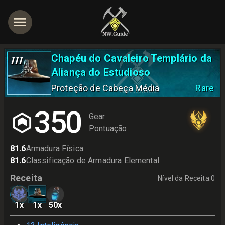
Chapéu do Cavaleiro Templário da
III
Aliança do Estudioso
Proteção de Cabeça Média
Rare
350
Gear
Pontuação
81.6
Armadura Física
81.6
Classificação de Armadura Elemental
Receita
Nível da Receita
:
0
1
x
1
x
50
x