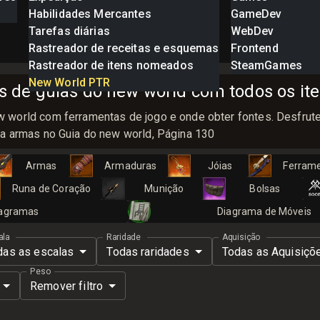
Habilidades Mercantes
GameDev
Tarefas diárias
WebDev
Rastreador de receitas e esquemas
Frontend
Rastreador de itens nomeados
SteamGames
New World PTR
 de guias do new world com todos os ite
 world com ferramentas de jogo e onde obter fontes. Desfrute
 a armas no Guia do new world, Página 130
Armas
Armaduras
Jóias
Ferram
Runa de Coração
Munição
Bolsas
agramas
Diagrama de Móveis
ala
Raridade
Aquisição
das as escalas
Todas raridades
Todas as Aquisiçõ
Peso
Remover filtro