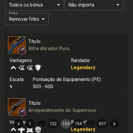
Todos os bônus
Não importa
Peso
Remover filtro
Título
:
Rifle Atirador Puro
Vantagens
:
Raridade
:
Legendary
Escala
:
Pontuação de Equipamento (PE)
:
V
500 - 600
Título
:
Arrependimento do Supervisor
Vantagens
:
Raridade
:
1
…
152
153
154
…
957
Legendary