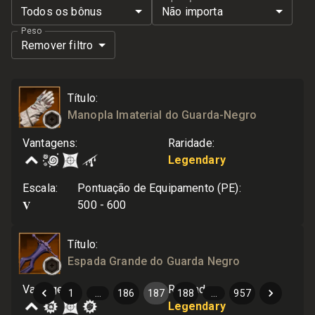
Todos os bônus
Não importa
Peso
Remover filtro
Título
:
Manopla Imaterial do Guarda-Negro
Vantagens
:
Raridade
:
Legendary
Escala
:
Pontuação de Equipamento (PE)
:
V
500 - 600
Título
:
Espada Grande do Guarda Negro
Vantagens
:
Raridade
:
1
…
186
187
188
…
957
Legendary