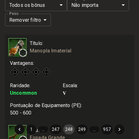
Todos os bônus
Não importa
Peso
Remover filtro
Título
:
Manopla Imaterial
Vantagens
:
Raridade
:
Escala
:
V
Uncommon
Pontuação de Equipamento (PE)
:
500 - 600
1
…
247
248
249
…
957
Título
:
Espada Grande