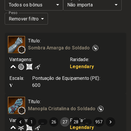
Todos os bônus
Não importa
Peso
Remover filtro
Título
:
Sombra Amarga do Soldado
Vantagens
:
Raridade
:
Legendary
Escala
:
Pontuação de Equipamento (PE)
:
V
600
Título
:
Manopla Cristalina do Soldado
Vantagens
:
Raridade
:
1
…
26
27
28
…
957
Legendary