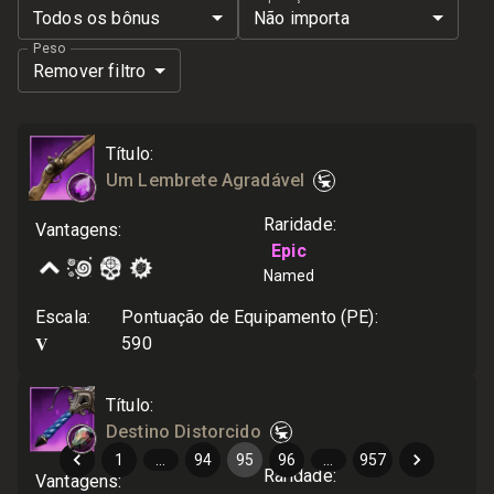
Todos os bônus
Não importa
Peso
Remover filtro
Título
:
Um Lembrete Agradável
Raridade
:
Vantagens
:
Epic
Named
Escala
:
Pontuação de Equipamento (PE)
:
V
590
Título
:
Destino Distorcido
1
…
94
95
96
…
957
Raridade
:
Vantagens
: