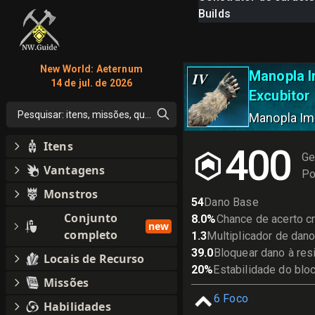
Builds
New World: Aeternum
Manopla I
IV
14 de jul. de 2026
Excubitor
Pesquisar: itens, missões, qualquer coisa
Manopla Ima
Itens
400
Ge
Vantagens
Po
Monstros
54
Dano Base
Conjunto
8.0
%
Chance de acerto cr
new
completo
1.3
Multiplicador de dano 
39.0
Bloquear dano à res
Locais de Recurso
20
%
Estabilidade do blo
Missões
6
Foco
Habilidades