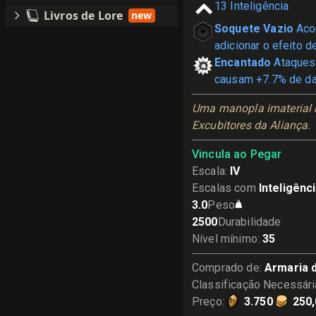
13
Inteligência
Livros de Lore
new
Soquete Vazio
Aco
adicionar o efeito de
Encantado
Ataques
causam +7.7% de da
Uma manopla imaterial b
Excubitores da Aliança.
Vincula ao Pegar
Escala
:
IV
Escalas com
Inteligênc
3.0
Peso
2500
Durabilidade
Nível mínimo
:
35
Comprado de
:
Armaria d
Classificação Necessári
Preço
:
3.750
250,