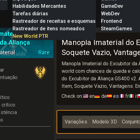
Habilidades Mercantes
GameDev
Tarefas diárias
WebDev
Rastreador de receitas e esquemas
Frontend
Rastreador de itens nomeados
SteamGames
material do
New World PTR
Manopla Imaterial do E
 da Aliança
Soquete Vazio, Vantag
terial
Rare
Manopla Imaterial do Excubitor d
ar
world com chances de queda e calc
ntuação
do Excubitor da Aliança GS400 v2.
Item, Soquete Vazio, Vantagens: E
Check on:
🇺🇸
en
🇩🇪
de
🇪🇸
es
🇫🇷
fr
🇮🇹
it

ítico
crítico
istência
co
Variações
Modelo 3D
Conjunt