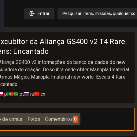
Entrar
Pesquisar: itens, missões, qualquer co
xcubitor da Aliança GS400 v2 T4 Rare.
ens: Encantado
a Aliança GS400 v2 informações do banco de dados do new
uladora de criação. Descubra onde obter Manopla Imaterial
 Armas Mágica Manopla Imaterial new world. Escala 4 Rare
ncantado
🇱
pl
🇵🇹🇧🇷
pt
🇷🇺
ru
🇨🇳
cn
o de armas
Fotos
Comentários
0