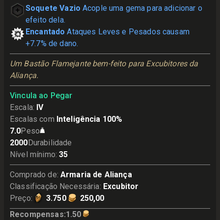
Soquete Vazio
Acople uma gema para adicionar o
efeito dela.
Encantado
Ataques Leves e Pesados causam
+7.7% de dano.
Um Bastão Flamejante bem-feito para Excubitores da 
Aliança.
Vincula ao Pegar
Escala
:
IV
Escalas com
Inteligência 100%
7.0
Peso
2000
Durabilidade
Nível mínimo
:
35
Comprado de
:
Armaria de Aliança
Classificação Necessária
:
Excubitor
Preço
:
3.750
250,00
Recompensas
:
1.50