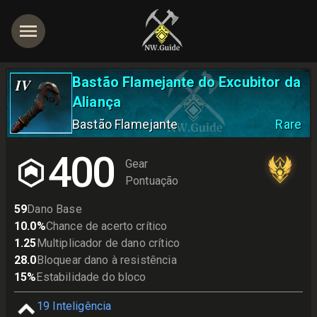
Bastão Flamejante do Excubitor da
IV
Aliança
Bastão Flamejante
Rare
400
Gear
Pontuação
59
Dano Base
10.0
%
Chance de acerto crítico
1.25
Multiplicador de dano crítico
28.0
Bloquear dano à resistência
15
%
Estabilidade do bloco
19
Inteligência