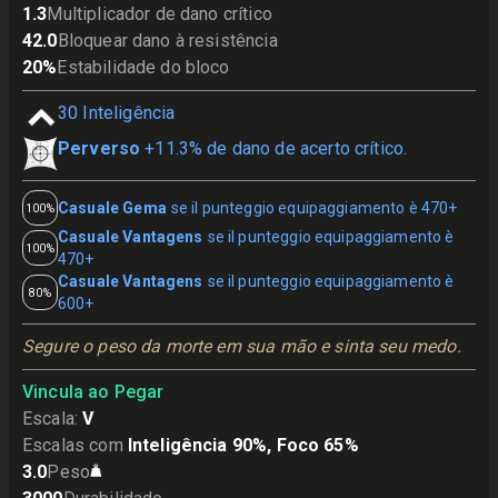
1.3
Multiplicador de dano crítico
42.0
Bloquear dano à resistência
20
%
Estabilidade do bloco
30
Inteligência
Perverso
+11.3% de dano de acerto crítico.
Casuale Gema
se il punteggio equipaggiamento è 470+
100%
Casuale Vantagens
se il punteggio equipaggiamento è
100%
470+
Casuale Vantagens
se il punteggio equipaggiamento è
80%
600+
Segure o peso da morte em sua mão e sinta seu medo.
Vincula ao Pegar
Escala
:
V
Escalas com
Inteligência 90%, Foco 65%
3.0
Peso