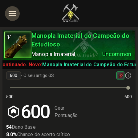
Manopla Imaterial do Campeão do
V
Estudioso
Manopla Imaterial
Uncommon
continuado. Novo:
Manopla Imaterial do Campeão do Estud
-
O seu artigo GS
500
600
600
Gear
Pontuação
54
Dano Base
8.0
%
Chance de acerto crítico