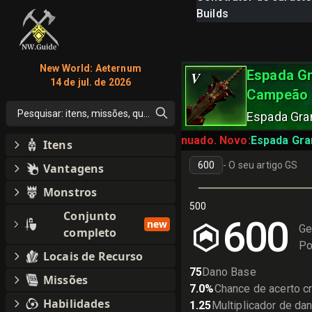
Builds
New World: Aeternum
Espada G
V
14 de jul. de 2026
Campeão d
Pesquisar: itens, missões, qualquer coisa
Espada Gra
Descontinuado. Novo:
Espada Gra
Itens
-
O seu artigo GS
Vantagens
Monstros
500
Conjunto
600
new
Ge
completo
Po
Locais de Recurso
75
Dano Base
Missões
7.0
%
Chance de acerto cr
Habilidades
1.25
Multiplicador de dan