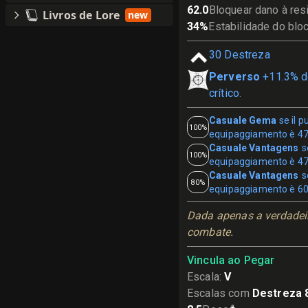
62.0
Bloquear dano à res
Livros de Lore
new
34
%
Estabilidade do blo
30
Destreza
Perverso
+11.3% d
crítico.
Casuale Gema
se il 
100%
equipaggiamento è 4
Casuale Vantagens
s
100%
equipaggiamento è 4
Casuale Vantagens
s
80%
equipaggiamento è 6
Dada apenas a verdadei
combate.
Vincula ao Pegar
Escala
:
V
Escalas com
Destreza 