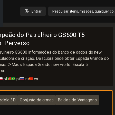
Entrar
Pesquisar: itens, missões, qualquer co
peão do Patrulheiro GS600 T5
: Perverso
rulheiro GS600 informações do banco de dados do new
uladora de criação. Descubra onde obter Espada Grande do
mas 2-Mãos Espada Grande new world. Escala 5
rso
🇱
pl
🇵🇹🇧🇷
pt
🇷🇺
ru
🇨🇳
cn
delo 3D
Conjunto de armas
Baldes de Vantagens