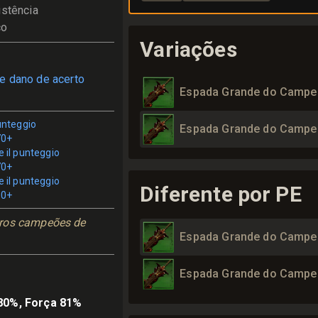
istência
co
Variações
e dano de acerto
Espada Grande do Campeã
punteggio
Espada Grande do Campeã
70+
e il punteggio
70+
e il punteggio
Diferente por PE
00+
ros campeões de 
Espada Grande do Campeã
Espada Grande do Campeã
80%, Força 81%