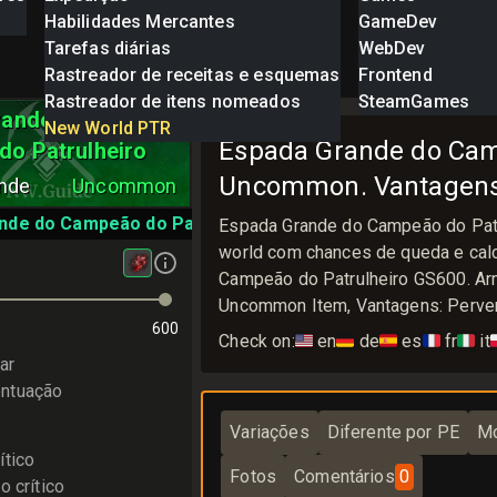
Habilidades Mercantes
GameDev
Tarefas diárias
WebDev
Rastreador de receitas e esquemas
Frontend
Rastreador de itens nomeados
SteamGames
rande do
New World PTR
Espada Grande do Cam
o Patrulheiro
Uncommon. Vantagens
nde
Uncommon
nde do Campeão do Patrulheiro
Espada Grande do Campeão do Pat
world com chances de queda e calc
Campeão do Patrulheiro GS600. Ar
Uncommon Item, Vantagens: Perve
600
Check on:
🇺🇸
en
🇩🇪
de
🇪🇸
es
🇫🇷
fr
🇮🇹
it

ar
ntuação
Variações
Diferente por PE
Mo
ítico
Fotos
Comentários
0
o crítico