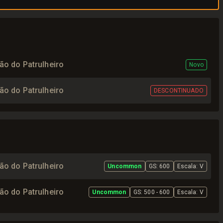
o do Patrulheiro
Novo
o do Patrulheiro
DESCONTINUADO
o do Patrulheiro
Uncommon
GS:
600
Escala
:
V
o do Patrulheiro
Uncommon
GS:
500 - 600
Escala
:
V