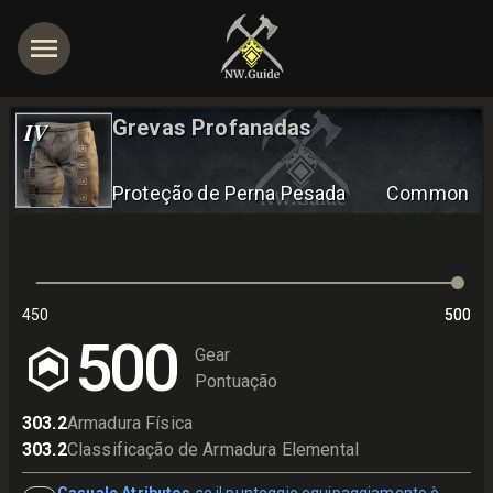
Grevas Profanadas
IV
Proteção de Perna Pesada
Common
450
500
500
500
Gear
Pontuação
303.2
Armadura Física
303.2
Classificação de Armadura Elemental