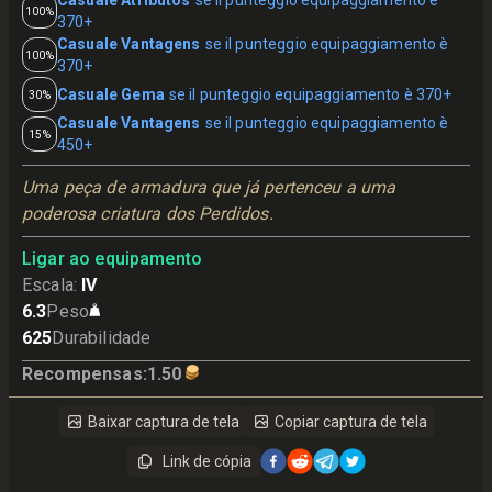
Casuale Atributos
se il punteggio equipaggiamento è
100%
370+
Casuale Vantagens
se il punteggio equipaggiamento è
100%
370+
Casuale Gema
se il punteggio equipaggiamento è 370+
30%
Casuale Vantagens
se il punteggio equipaggiamento è
15%
450+
Uma peça de armadura que já pertenceu a uma 
poderosa criatura dos Perdidos.
Ligar ao equipamento
Escala
:
IV
6.3
Peso
625
Durabilidade
Recompensas
:
1.50
Baixar captura de tela
Copiar captura de tela
Link de cópia