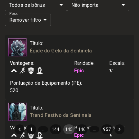
Todos os bônus
Não importa
Peso
Remover filtro
Título
:
Égide do Gelo da Sentinela
Vantagens
:
Raridade
:
Escala
:
V
Epic
Pontuação de Equipamento (PE)
:
520
Título
:
Trenó Festivo da Sentinela
Vantagens
:
Raridade
:
Escala
:
1
…
144
145
146
…
957
V
Epic